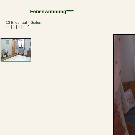
Ferienwohnung****
13 Bilder auf 4 Seiten:
<<
|
1
|
2
|
3
| 4 |